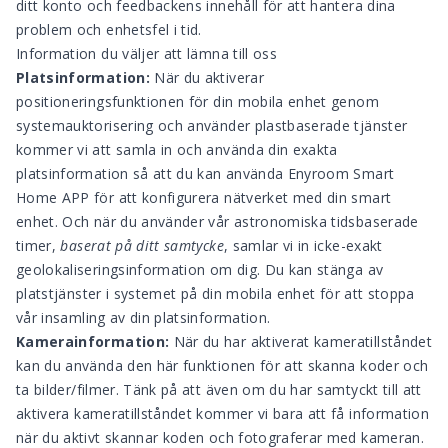
ditt konto och feedbackens innehåll för att hantera dina
problem och enhetsfel i tid.
Information du väljer att lämna till oss
Platsinformation:
När du aktiverar
positioneringsfunktionen för din mobila enhet genom
systemauktorisering och använder plastbaserade tjänster
kommer vi att samla in och använda din exakta
platsinformation så att du kan använda Enyroom Smart
Home APP för att konfigurera nätverket med din smart
enhet. Och när du använder vår astronomiska tidsbaserade
timer,
baserat på ditt samtycke
, samlar vi in
icke-exakt
geolokaliseringsinformation om dig. Du kan st
ä
nga av
platstj
ä
nster i systemet p
å
din mobila enhet f
ö
r att stoppa
v
å
r insamling av din platsinformation.
Kamerainformation:
När du har aktiverat kameratillståndet
kan du använda den här funktionen för att skanna koder och
ta bilder/filmer. Tänk på att även om du har samtyckt till att
aktivera kameratillståndet kommer vi bara att få information
när du aktivt skannar koden och fotograferar med kameran.