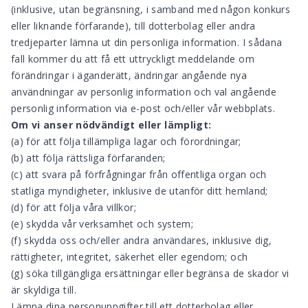
(inklusive, utan begränsning, i samband med någon konkurs
eller liknande förfarande), till dotterbolag eller andra
tredjeparter lämna ut din personliga information. I sådana
fall kommer du att få ett uttryckligt meddelande om
förändringar i äganderätt, ändringar angående nya
användningar av personlig information och val angående
personlig information via e-post och/eller vår webbplats.
Om vi
anser n
ö
dv
ä
ndigt eller l
ä
mpligt:
(a) för att följa tillämpliga lagar och förordningar;
(b) att följa rättsliga förfaranden;
(c) att svara på förfrågningar från offentliga organ och
statliga myndigheter, inklusive de utanför ditt hemland;
(d) för att följa våra villkor;
(e) skydda vår verksamhet och system;
(f) skydda oss och/eller andra användares, inklusive dig,
rättigheter, integritet, säkerhet eller egendom; och
(g) söka tillgängliga ersättningar eller begränsa de skador vi
är skyldiga till.
Lämna dina personuppgifter till ett dotterbolag eller