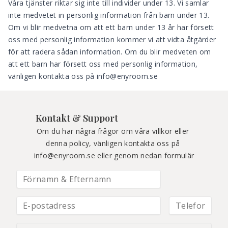
Våra tjänster riktar sig inte till individer under 13. Vi samlar
inte medvetet in personlig information från barn under 13.
Om vi
blir medvetna om att ett barn under 13
å
r har f
ö
rsett
oss med personlig information kommer vi att vidta
å
tg
ä
rder
f
ö
r att radera s
å
dan information. Om du blir medveten om
att ett barn har f
ö
rsett oss med personlig information,
v
ä
nligen kontakta oss p
å
info@enyroom.se
Kontakt & Support
Om du har några frågor om våra villkor eller 
denna policy, vänligen kontakta oss på 
info@enyroom.se
 eller genom nedan formulär