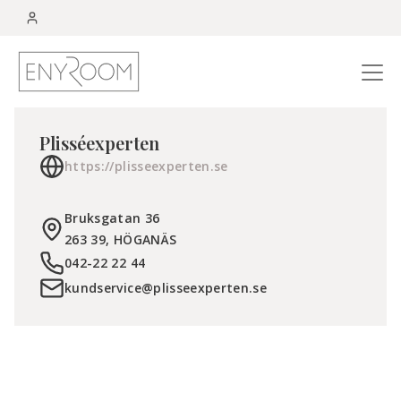
Menu
Plisséexperten
https://plisseexperten.se
Bruksgatan 36
263 39
,
HÖGANÄS
042-22 22 44
kundservice@plisseexperten.se