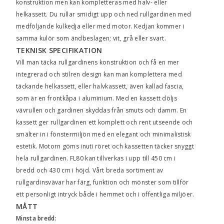
konstruktion men kan kompletteras med halv- eller
helkassett. Du rullar smidigt upp och ned rullgardinen med
medföljande kulkedja eller med motor. Kedjan kommer i
samma kulör som ändbeslagen; vit, grå ­eller svart.
TEKNISK SPECIFIKATION
Vill man täcka rullgardinens konstruktion och få en mer
integrerad och stilren design kan man komplettera med
täckande helkassett, eller halvkassett, även kallad fascia,
som är en frontkåpa i aluminium. Med en kassett döljs
vävrullen och gardinen skyddas från smuts och damm. En
kassett ger rullgardinen ett komplett och rent utseende och
smälter in i fönstermiljön med en elegant och minimalistisk
estetik. Motorn göms inuti ­röret och kassetten täcker snyggt
hela rullgardinen. FL80 kan tillverkas i upp till 450 cm i
bredd och 430 cm i höjd. Vårt ­breda sortiment av
­rullgardinsvävar har färg, ­funktion och mönster som tillför
ett ­personligt intryck både i hemmet och i offentliga ­miljöer.
MÅTT
Minsta bredd: