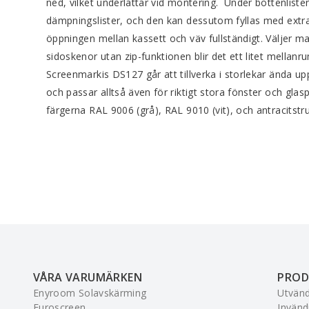
ned, ­vilket underlättar vid montering. ­ Under ­bottenlis
dämpnings­lister, och den kan dessutom fyllas med ­extr
öppningen mellan ­kassett och väv fullständigt. Välje
sidoskenor utan zip-funktionen blir det ett litet mellan
Screenmarkis DS127 går att tillverka i storlekar ända up
och passar alltså även för riktigt stora fönster och glas
färgerna RAL 9006 (grå), RAL 9010 (vit), och antracitstru
VÅRA VARUMÄRKEN
PROD
Enyroom Solavskärming
Utvänd
Euroscreen
Invänd