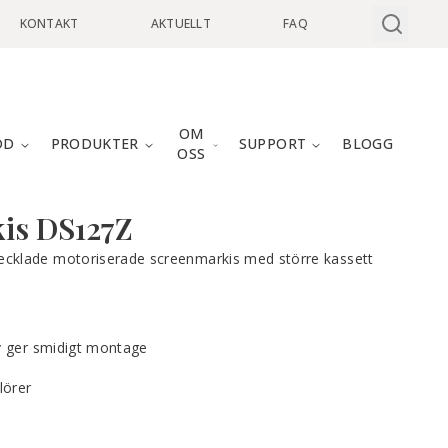
KONTAKT
AKTUELLT
FAQ
OM
DD
PRODUKTER
SUPPORT
BLOGG
OSS
is
DS127Z
ecklade motoriserade screenmarkis med större kassett
iv ger smidigt montage
lörer