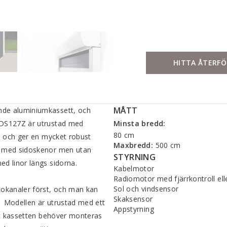
HITTA ÅTERFÖ
MÅTT
nde aluminium­kassett, och
n DS127Z är utrustad med
Minsta bredd:
80 cm
r, och ger en mycket robust
Maxbredd:
500 cm
ad med sidoskenor men utan
STYRNING
d linor längs sidorna.
Kabelmotor
Radiomotor med fjärrkontroll el
Sol och vindsensor
dokanaler först, och man kan
Skaksensor
 ­ Modellen är ­utrustad med ett
Appstyrning
tt ­kassetten behöver ­monteras