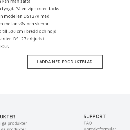
ten kan man sätta
a tyngd. På en zip screen täcks
r man modellen DS127R med
rum mellan väv och skenor.
p till 500 cm i bredd och höjd
partier. DS127 erbjuds i
ktur.
LADDA NED PRODUKTBLAD
SUPPORT
UKTER
FAQ
iga produkter
Kontaktformulär
iga produkter