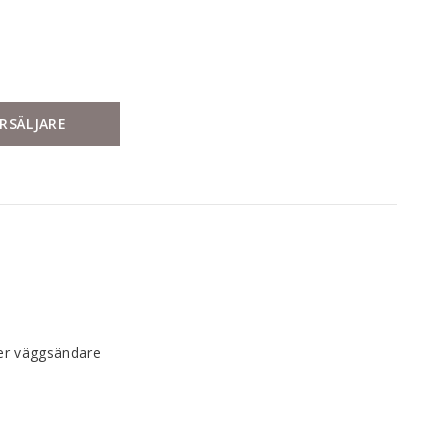
RSÄLJARE
ler väggsändare