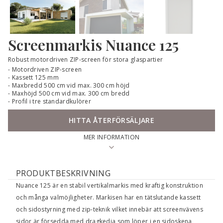
Screenmarkis
Nuance 125
Robust motordriven ZIP-screen för stora glaspartier
Motordriven ZIP-screen
Kassett 125 mm
Maxbredd 500 cm vid max. 300 cm höjd
Maxhöjd 500 cm vid max. 300 cm bredd
Profil i tre standardkulörer
HITTA ÅTERFÖRSÄLJARE
MER INFORMATION
PRODUKTBESKRIVNING
Nuance 125 är en stabil vertikalmarkis med kraftig konstruktion
och många valmöjligheter. Markisen har en tätslutande kassett
och sidostyrning med zip-teknik vilket innebär att screenvävens
sidor är försedda med dragkedja som löper i en sidoskena