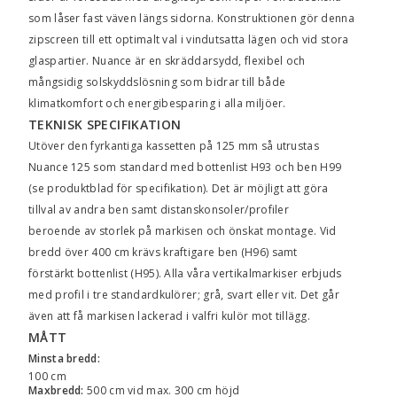
som låser fast väven längs sidorna. Konstruktionen gör denna
zipscreen till ett optimalt val i vindutsatta lägen och vid stora
glaspartier. Nuance är en skräddarsydd, flexibel och
mångsidig solskyddslösning som bidrar till både
klimatkomfort och energibesparing i alla miljöer.
TEKNISK SPECIFIKATION
Utöver den fyrkantiga kassetten på 125 mm så utrustas
Nuance 125 som standard med bottenlist H93 och ben H99
(se produktblad för specifikation). Det är möjligt att göra
tillval av andra ben samt distanskonsoler/profiler
beroende av storlek på markisen och önskat montage. Vid
bredd över 400 cm krävs kraftigare ben (H96) samt
förstärkt bottenlist (H95). Alla våra vertikalmarkiser erbjuds
med profil i tre standardkulörer; grå, svart eller vit. Det går
även att få markisen lackerad i valfri kulör mot tillägg.
MÅTT
Minsta bredd:
100 cm
Maxbredd:
500 cm vid max. 300 cm höjd